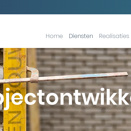
Home
Diensten
Realisaties
ojectontwikk