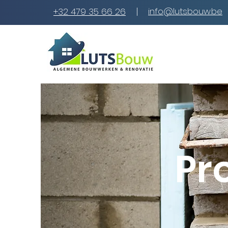
|
info@lutsbouw.be
+32 479 35 66 26
Pr