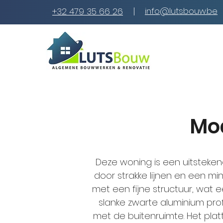
|
info@lutsbouw.be
+32 479 35 66 26
Mod
Deze woning is een uitsteke
door strakke lijnen en een mi
met een fijne structuur, wat 
slanke zwarte aluminium prof
met de buitenruimte. Het pl