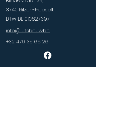
Blindestraat 34,
3740 Bilzen-Hoeselt
BTW BE1010827397
info@lutsbouw.be
+32 479 35 66 26